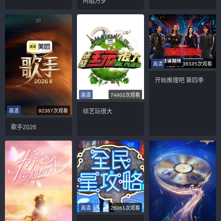
阿姐万岁
高清
38345次观看
开始推理吧 第四季
高清
74402次观看
综艺玩很大
高清
92367次观看
歌手2026
高清
26061次观看