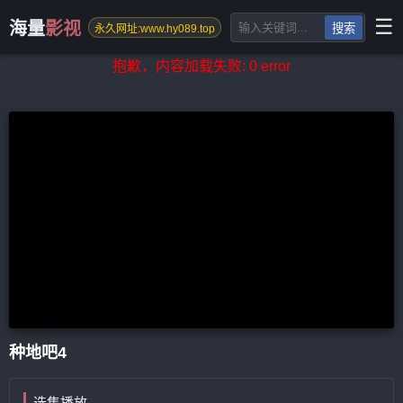
☰
海量
影视
搜索
永久网址:www.hy089.top
抱歉，内容加载失败: 0 error
种地吧4
选集播放