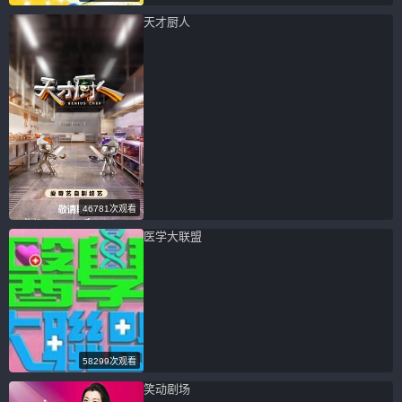
天才厨人
46781次观看
医学大联盟
58299次观看
笑动剧场