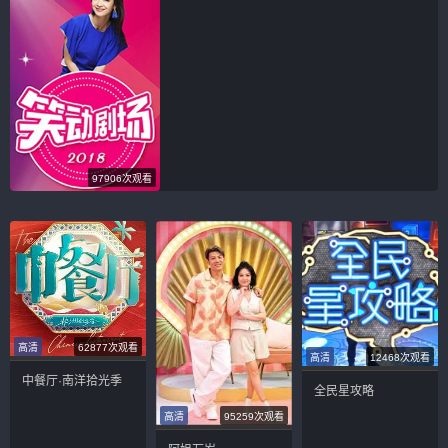
97906次观看
高清
62877次观看
高清
12468次观看
中餐厅·南洋拾光季
全民星攻略
高清
95259次观看